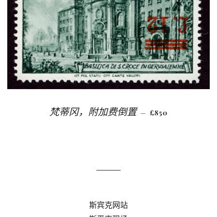
常规价格
梵蒂冈，附加费倒置
£850
—
斯宾克网站